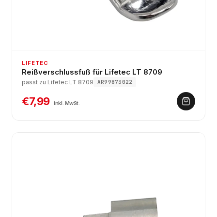
LIFETEC
Reißverschlussfuß für Lifetec LT 8709
passt zu Lifetec LT 8709
AR99873022
€7,99
inkl. MwSt.