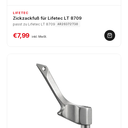
LIFETEC
Zickzackfuß für Lifetec LT 8709
passt zu Lifetec LT 8709
AR20372730
€7,99
inkl. MwSt.