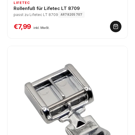
LIFETEC
Rollenfuß für Lifetec LT 8709
passt zu Lifetec LT 8709
AR78205707
€7,99
inkl. MwSt.