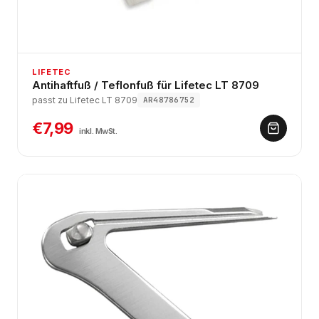
LIFETEC
Antihaftfuß / Teflonfuß für Lifetec LT 8709
passt zu Lifetec LT 8709
AR48786752
€7,99
inkl. MwSt.