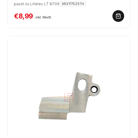
passt zu Lifetec LT 8709
AR29752574
€8,99
inkl. MwSt.