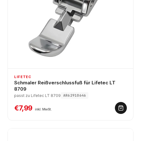
LIFETEC
Schmaler Reißverschlussfuß für Lifetec LT
8709
passt zu Lifetec LT 8709
AR62910646
€7,99
inkl. MwSt.