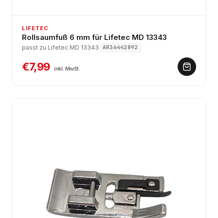
LIFETEC
Rollsaumfuß 6 mm für Lifetec MD 13343
passt zu Lifetec MD 13343
AR36442892
€7,99
inkl. MwSt.