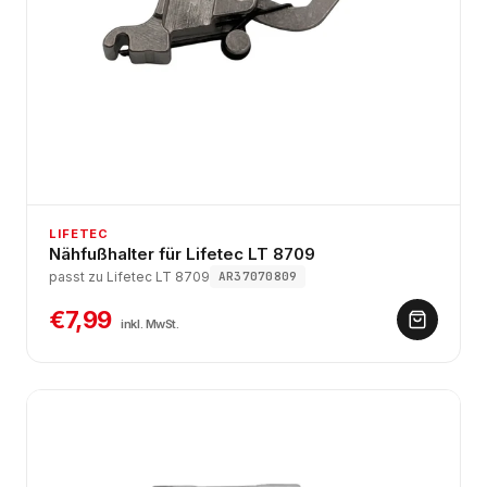
LIFETEC
Nähfußhalter für Lifetec LT 8709
passt zu Lifetec LT 8709
AR37070809
€7,99
inkl. MwSt.