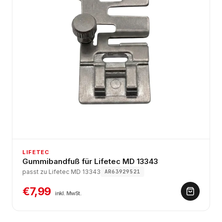
LIFETEC
Gummibandfuß für Lifetec MD 13343
passt zu Lifetec MD 13343
AR63929521
€7,99
inkl. MwSt.