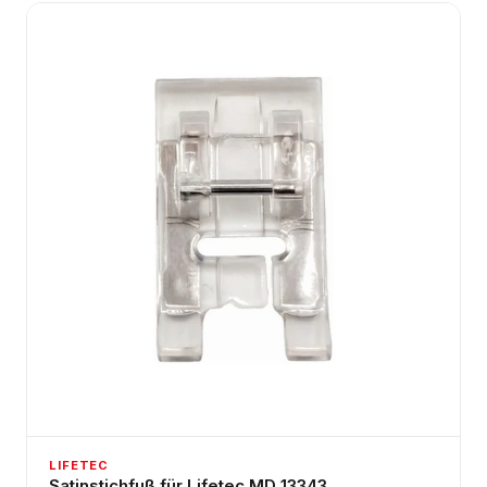
LIFETEC
Satinstichfuß für Lifetec MD 13343