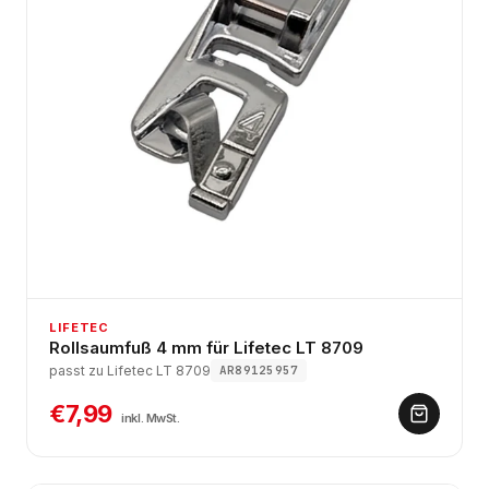
LIFETEC
Rollsaumfuß 4 mm für Lifetec LT 8709
passt zu Lifetec LT 8709
AR89125957
€7,99
inkl. MwSt.