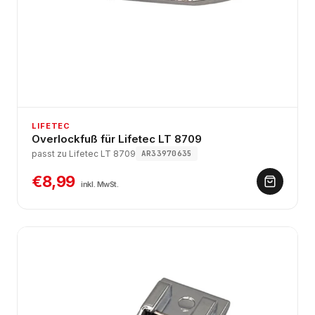
LIFETEC
Overlockfuß für Lifetec LT 8709
passt zu Lifetec LT 8709
AR33970635
€8,99
inkl. MwSt.