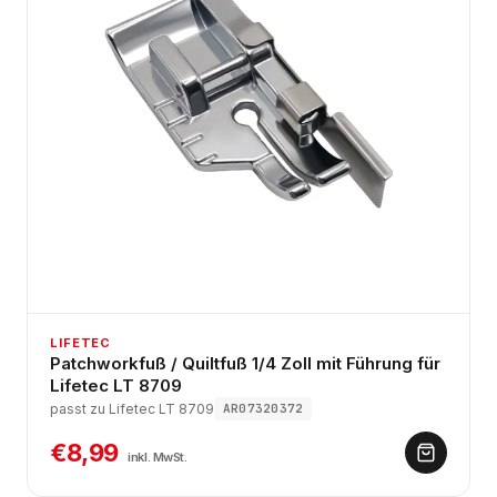
LIFETEC
Patchworkfuß / Quiltfuß 1/4 Zoll mit Führung für
Lifetec LT 8709
passt zu Lifetec LT 8709
AR07320372
€8,99
inkl. MwSt.